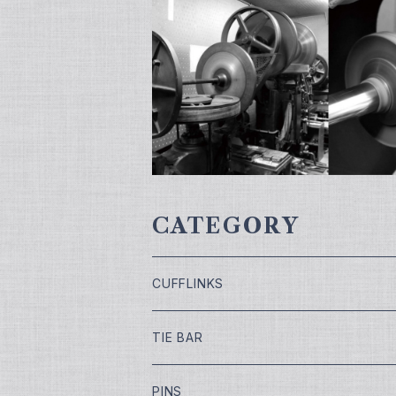
CATEGORY
CUFFLINKS
￥7,700
TIE BAR
￥9,900
￥4,400
PINS