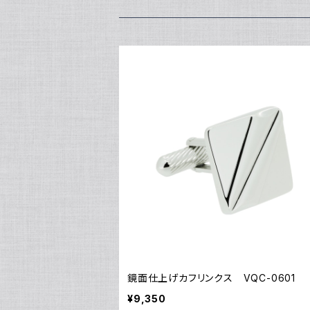
￥11,000
¥5,500
￥13,200
￥16,500
鏡面仕上げカフリンクス VQC-0601
¥9,350