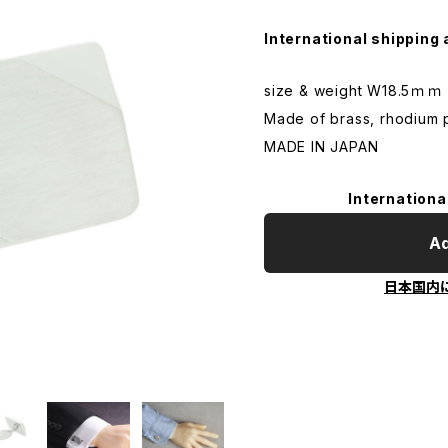
International shipping 
size & weight W18.5ｍｍ
Made of brass, rhodium p
MADE IN JAPAN
Internationa
Ad
日本国内