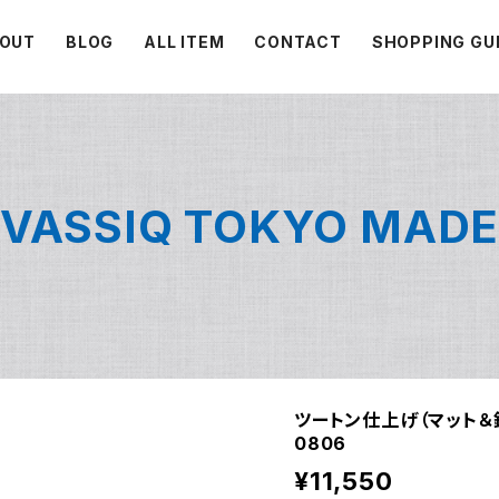
OUT
BLOG
ALL ITEM
CONTACT
SHOPPING GU
VASSIQ TOKYO MAD
ツートン仕上げ（マット＆
0806
¥11,550