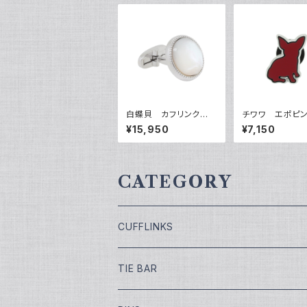
白蝶貝 カフリンク
チワワ エポピン
ス VQC-1212A
QP-0507
¥15,950
¥7,150
CATEGORY
CUFFLINKS
￥7,700
TIE BAR