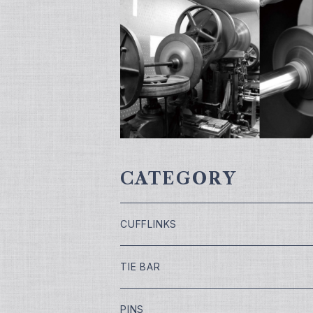
CATEGORY
CUFFLINKS
￥7,700
TIE BAR
￥9,900
￥4,400
PINS