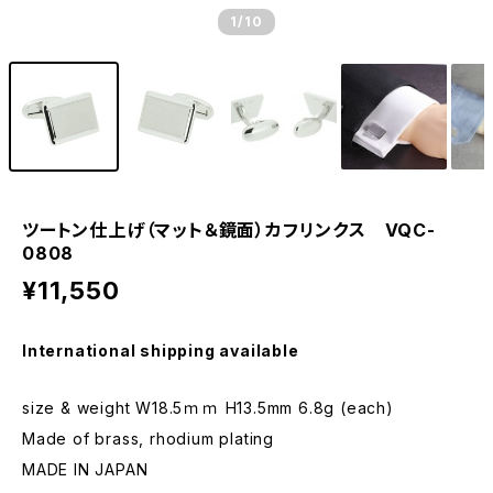
1
/10
ツートン仕上げ（マット＆鏡面）カフリンクス VQC-
0808
¥11,550
International shipping available
size & weight W18.5ｍｍ H13.5mm 6.8g (each)
Made of brass, rhodium plating
MADE IN JAPAN