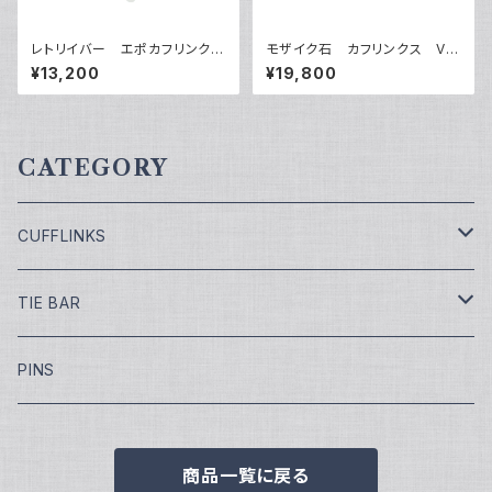
レトリイバー エポカフリンク
モザイク石 カフリンクス VQ
ス VQC-1010
C-1502
¥13,200
¥19,800
CATEGORY
CUFFLINKS
￥7,700
TIE BAR
￥9,900
￥4,400
PINS
￥11,000
¥5,500
商品一覧に戻る