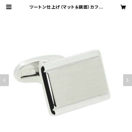
ツートン仕上げ（マット＆鏡面）カフリ
ンクス VQC-0808 | VASSIQ T
OKYO MADE