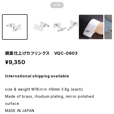
1
/10
鏡面仕上げカフリンクス VQC-0603
¥9,350
International shipping available
size & weight W18ｍｍ H9mm 3.8g (each)
Made of brass, rhodium plating, mirror polished
surface
MADE IN JAPAN