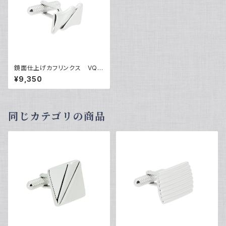
鏡面仕上げカフリンクス VQC
-0603
¥9,350
同じカテゴリの商品