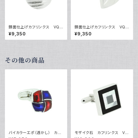
鏡面仕上げカフリンクス VQC
鏡面仕上げカフリンクス VQC
-0606
-0607
¥9,350
¥9,350
その他の商品
バイカラーエポ（透かし） カフ
モザイク石 カフリンクス VQ
リンクス VQC-1201
C-1503A