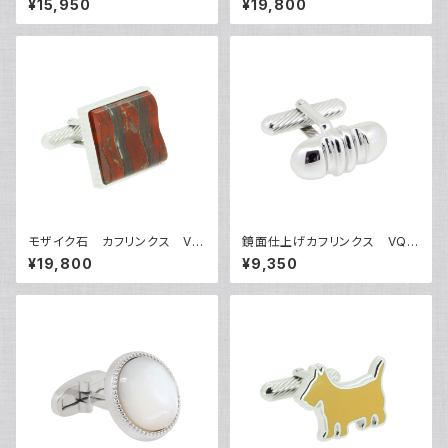
¥15,950
¥19,800
モザイク石 カフリンクス VQ
鏡面仕上げカフリンクス VQC
C-1504A
-0608
¥19,800
¥9,350