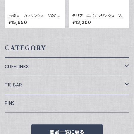
白蝶貝 カフリンクス VQC-1
テリア エポカフリンクス VQ
212A
C-1011
¥15,950
¥13,200
CATEGORY
CUFFLINKS
￥7,700
TIE BAR
￥9,900
￥4,400
PINS
￥11,000
¥5,500
商品一覧に戻る