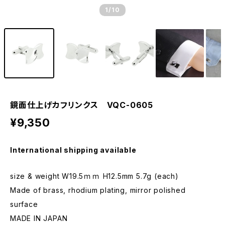
1
/10
鏡面仕上げカフリンクス VQC-0605
¥9,350
International shipping available
size & weight W19.5ｍｍ H12.5mm 5.7g (each)
Made of brass, rhodium plating, mirror polished
surface
MADE IN JAPAN