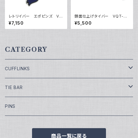
レトリイバー エポピンズ VQ
鏡面仕上げタイバー VQT-03
P-0505
16
¥7,150
¥5,500
CATEGORY
CUFFLINKS
￥7,700
TIE BAR
￥9,900
￥4,400
PINS
￥11,000
¥5,500
商品一覧に戻る