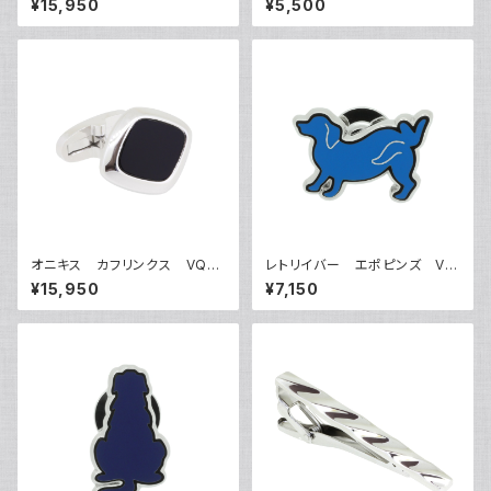
¥15,950
¥5,500
オニキス カフリンクス VQC-
レトリイバー エポピンズ VQ
1213B
P-0503
¥15,950
¥7,150