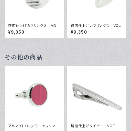
鏡面仕上げカフリンクス VQC
鏡面仕上げカフリンクス VQC
-0606
-0607
¥9,350
¥9,350
その他の商品
アルマイト（レッド） カフリンク
鏡面仕上げタイバー VQT-03
ス VQC-1209RR
19