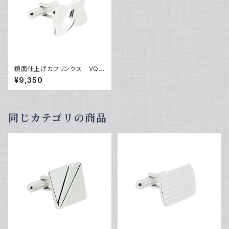
鏡面仕上げカフリンクス VQC
-0605
¥9,350
同じカテゴリの商品