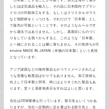
「日本製」とすることが可能です。例えば海外で製作
したほぼ完成品を輸入し、その品に日本国内でブラン
ドロゴの印刷加工をする、もしくはクリスタルガラス
など他部材をくっつける、それだけで「日本製」とし
て販売が可能ということです。そのようなルールです
から違法ではありません。しかし、真面目にものづく
りをしている我々からすると、このような「日本製」
G
と一緒にされることは腑に落ちません。その気持ちが
enuine MADE IN JAPAN
（本物の日本製）という表現
となっています。
アジア諸国などの海外製品もかつてイメージされたよ
うな安価な粗悪品ばかりでもありません。加工技術も
向上して日本製と同等、時にはよりすぐれた製品もあ
ります。堂々と原産地表示をすればよいと思います。
OEM
当社は
業務も行っています。取引先もいくつかあ
りますが、当社へ定期的に足を運ばれる取引先と、生