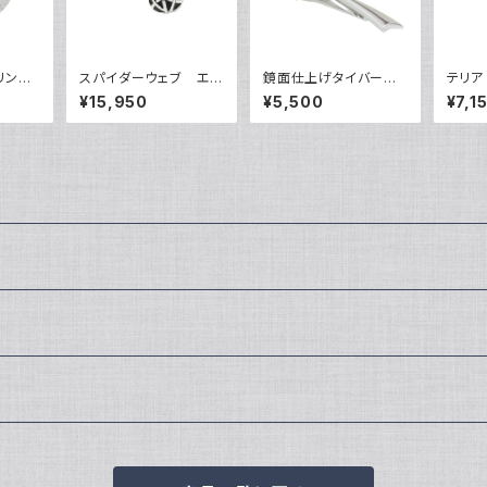
リンク
スパイダーウェブ エ
鏡面仕上げタイバー
テリア
ポカフリンクス VQC-
VQT-0317
QP-0
¥15,950
¥5,500
¥7,1
1207B