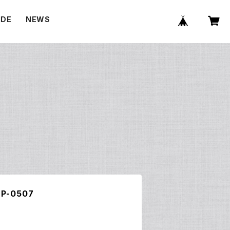
IDE
NEWS
E
-0507