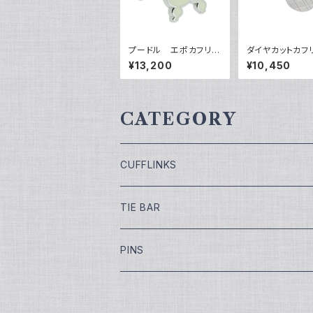
プードル エポカフリン
ダイヤカットカフ
クス VQC-1006
ス VQC-0702
¥13,200
¥10,450
CATEGORY
CUFFLINKS
￥7,700
TIE BAR
￥9,900
￥4,400
PINS
￥11,000
¥5,500