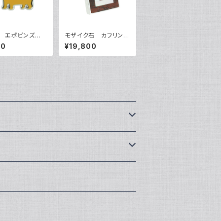
 エポピンズ V
モザイク石 カフリンク
506
ス VQC-1503B
50
¥19,800