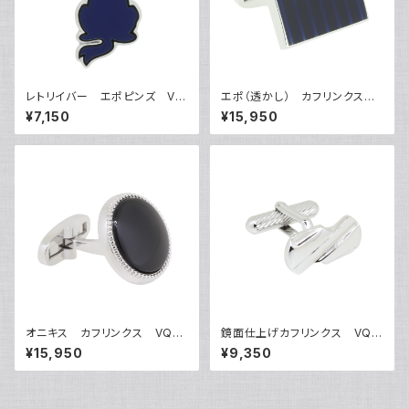
レトリイバー エポピンズ VQ
エポ（透かし） カフリンクス
P-0505
VQC-1206
¥7,150
¥15,950
オニキス カフリンクス VQC-
鏡面仕上げカフリンクス VQC
1212B
-0609
¥15,950
¥9,350