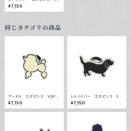
P-0503
¥7,150
同じカテゴリの商品
プードル エポピンズ VQP-0
レトリイバー エポピンズ VQ
501
P-0502
¥7,150
¥7,150