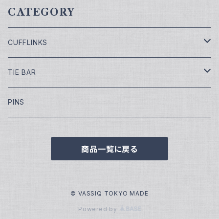
CATEGORY
CUFFLINKS
￥7,700
TIE BAR
￥9,900
￥4,400
PINS
￥11,000
¥5,500
商品一覧に戻る
￥13,200
￥16,500
© VASSIQ TOKYO MADE
Powered by