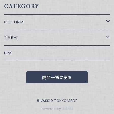
CATEGORY
CUFFLINKS
￥7,700
TIE BAR
￥9,900
￥4,400
PINS
￥11,000
¥5,500
商品一覧に戻る
￥13,200
￥16,500
© VASSIQ TOKYO MADE
Powered by