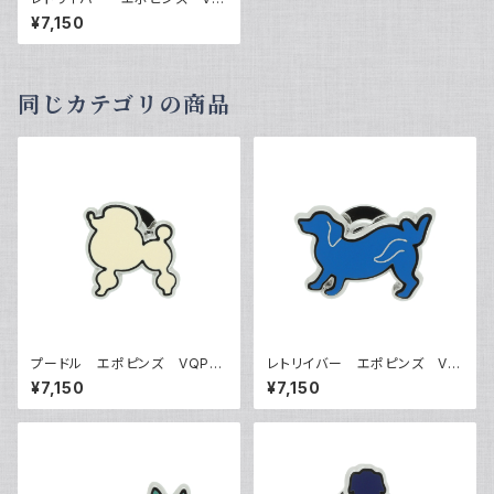
P-0502
¥7,150
同じカテゴリの商品
プードル エポピンズ VQP-0
レトリイバー エポピンズ VQ
501
P-0503
¥7,150
¥7,150