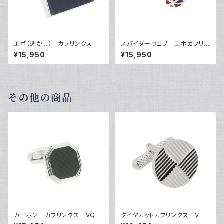
エポ（透かし） カフリンクス
スパイダーウェブ エポカフリン
VQC-1206
クス VQC-1207A
¥15,950
¥15,950
その他の商品
カーボン カフリンクス VQC
ダイヤカットカフリンクス VQC
-1211
-0701