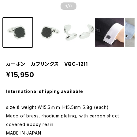
1
/8
カーボン カフリンクス VQC-1211
¥15,950
International shipping available
size & weight W15.5ｍｍ H15.5mm 5.8g (each)
Made of brass, rhodium plating, with carbon sheet
covered epoxy resin
MADE IN JAPAN