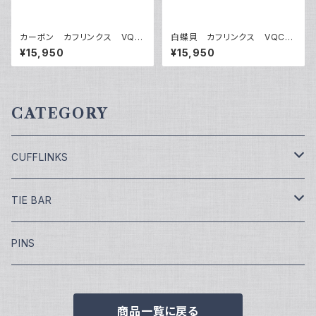
カーボン カフリンクス VQC
白蝶貝 カフリンクス VQC-1
-1210
212A
¥15,950
¥15,950
CATEGORY
CUFFLINKS
￥7,700
TIE BAR
￥9,900
￥4,400
PINS
￥11,000
¥5,500
商品一覧に戻る