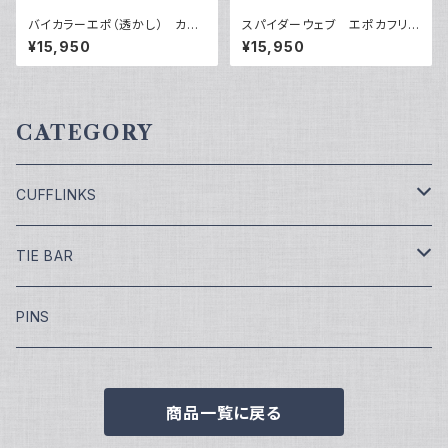
バイカラーエポ（透かし） カフ
スパイダーウェブ エポカフリン
リンクス VQC-1201
クス VQC-1207B
¥15,950
¥15,950
CATEGORY
CUFFLINKS
￥7,700
TIE BAR
￥9,900
￥4,400
PINS
￥11,000
¥5,500
商品一覧に戻る
￥13,200