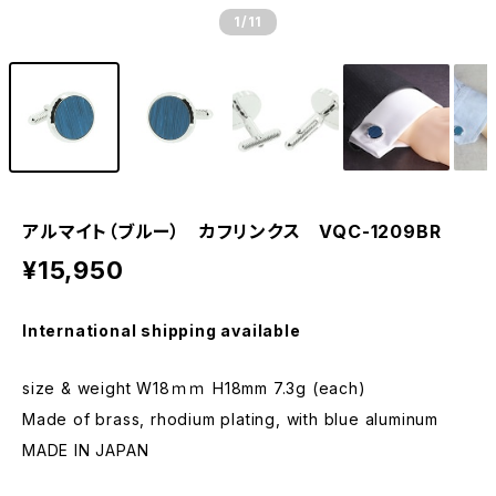
1
/11
アルマイト（ブルー） カフリンクス VQC-1209BR
¥15,950
International shipping available
size & weight W18ｍｍ H18mm 7.3g (each)
Made of brass, rhodium plating, with blue aluminum
MADE IN JAPAN