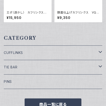
エポ（透かし） カフリンクス
鏡面仕上げカフリンクス VQC
VQC-1205
-0612
¥15,950
¥9,350
CATEGORY
CUFFLINKS
￥7,700
TIE BAR
￥9,900
￥4,400
PINS
￥11,000
¥5,500
商品一覧に戻る