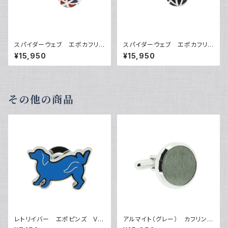
スパイダーウェブ エポカフリン
スパイダーウェブ エポカフリン
クス VQC-1207A
クス VQC-1207B
¥15,950
¥15,950
その他の商品
レトリイバー エポピンズ VQ
アルマイト（グレー） カフリンク
P-0503
ス VQC-1208GO