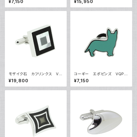
¥7,150
¥15,950
モザイク石 カフリンクス VQ
コーギー エポピンズ VQP-
C-1503A
0504
¥19,800
¥7,150