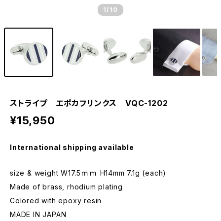
1
/10
ストライプ エポカフリンクス VQC-1202
¥15,950
International shipping available
size & weight W17.5ｍｍ H14mm 7.1g (each)
Made of brass, rhodium plating
Colored with epoxy resin
MADE IN JAPAN