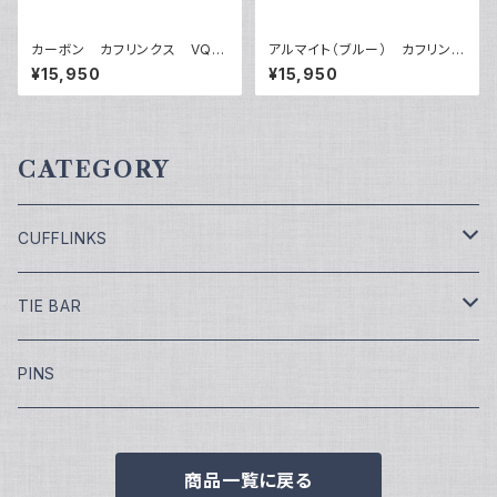
カーボン カフリンクス VQC
アルマイト（ブルー） カフリンク
-1211
ス VQC-1209BR
¥15,950
¥15,950
CATEGORY
CUFFLINKS
￥7,700
TIE BAR
￥9,900
￥4,400
PINS
￥11,000
¥5,500
商品一覧に戻る