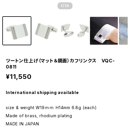
1
/10
ツートン仕上げ（マット＆鏡面）カフリンクス VQC-
0811
¥11,550
International shipping available
size & weight W19ｍｍ H14mm 6.8g (each)
Made of brass, rhodium plating
MADE IN JAPAN