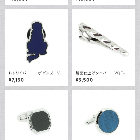
レトリイバー エポピンズ VQ
鏡面仕上げタイバー VQT-03
P-0505
16
¥7,150
¥5,500