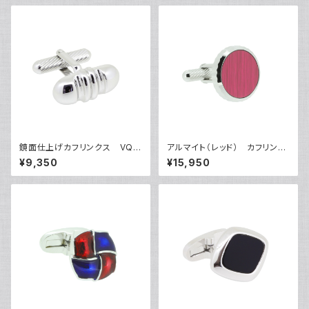
鏡面仕上げカフリンクス VQC
アルマイト（レッド） カフリンク
-0608
ス VQC-1209RR
¥9,350
¥15,950