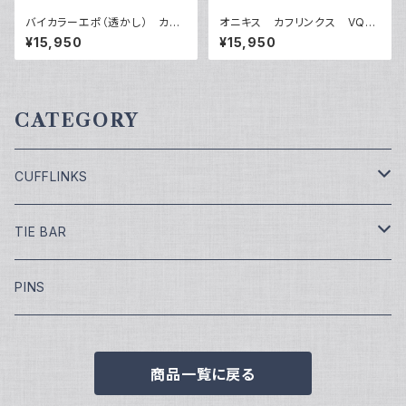
バイカラーエポ（透かし） カフ
オニキス カフリンクス VQC-
リンクス VQC-1201
1213B
¥15,950
¥15,950
CATEGORY
CUFFLINKS
￥7,700
TIE BAR
￥9,900
￥4,400
PINS
￥11,000
¥5,500
商品一覧に戻る
￥13,200