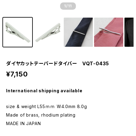
1
/11
ダイヤカットテーパードタイバー VQT-0435
¥7,150
International shipping available
size & weight L55ｍｍ W4.0mm 8.0g
Made of brass, rhodium plating
MADE IN JAPAN