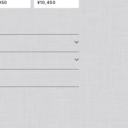
C-1212B
ス VQC-0703
950
¥10,450