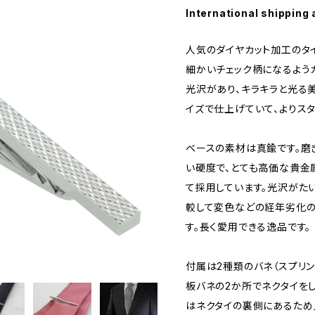
International shipping 
人気のダイヤカット加工のタ
細かいチェック柄になるよう
光沢があり、キラキラと光る
イズで仕上げていて、よりス
ベースの素材は真鍮です。磨
い硬度で、とても高価な貴金
て採用しています。光沢がた
較して変色などの経年劣化の
す。長く愛用できる逸品です。
付属は2種類のバネ（スプリ
板バネの2か所でネクタイを
はネクタイの裏側にあるため