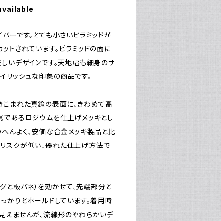
available
イバーです。とても小さいピラミッドが
カットされています。ピラミッドの面に
美しいデザインです。天地幅も細身のサ
タイリッシュな印象の商品です。
きこまれた真鍮の表面に、きわめて高
属であるロジウムを仕上げメッキとし
いへんよく、安価な合金メッキ製品と比
リスクが低い、優れた仕上げ方法で
ングと板バネ）を効かせて、先端部分と
しっかりとホールドしています。着用時
見えませんが、流線形のやわらかいデ