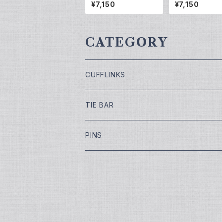
QP-0506
ズ VQP-0501
¥7,150
¥7,150
CATEGORY
CUFFLINKS
￥7,700
TIE BAR
￥9,900
￥4,400
PINS
￥11,000
¥5,500
￥13,200