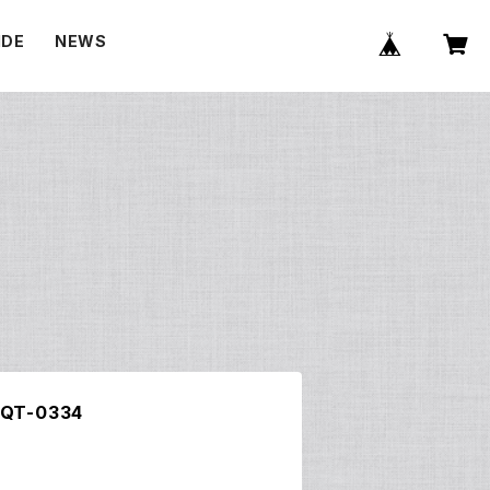
IDE
NEWS
E
T-0334