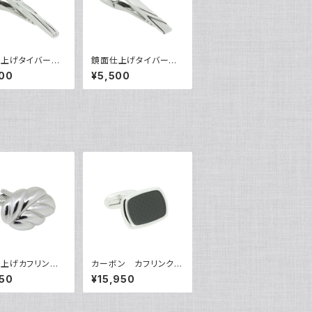
仕上げタイバー
鏡面仕上げタイバー
0305
VQT-0306
00
¥5,500
上げカフリンク
カーボン カフリンク
C-0611
ス VQC-1210
50
¥15,950