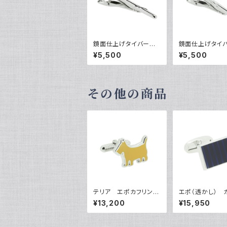
鏡面仕上げタイバー
鏡面仕上げタ
VQT-0301
VQT-0302
¥5,500
¥5,500
その他の商品
テリア エポカフリンク
エポ（透かし） 
ス VQC-1011
ンクス VQC-1
¥13,200
¥15,950