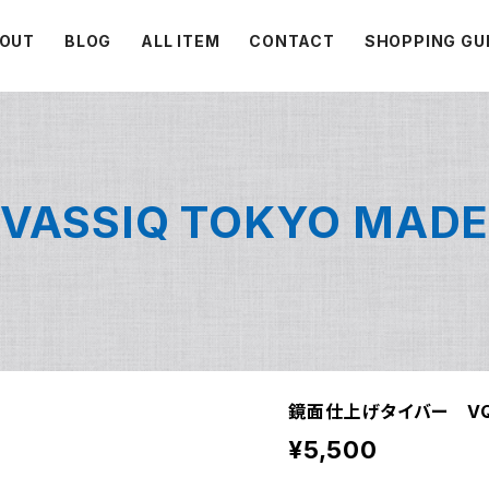
OUT
BLOG
ALL ITEM
CONTACT
SHOPPING GU
VASSIQ TOKYO MAD
鏡面仕上げタイバー VQT
¥5,500