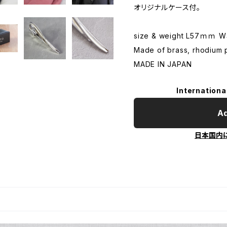
オリジナルケース付。
size & weight L57ｍｍ 
Made of brass, rhodium p
MADE IN JAPAN
Internationa
Ad
日本国内