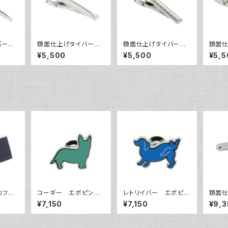
イバー
鏡面仕上げタイバー
鏡面仕上げタイバー
鏡面
VQT-0303
VQT-0304
VQT-
¥5,500
¥5,500
¥5,5
カフリ
コーギー エポピン
レトリイバー エポピン
鏡面仕
206
ズ VQP-0504
ズ VQP-0503
ス VQ
¥7,150
¥7,150
¥9,3