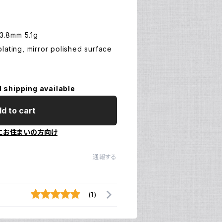
W3.8mm 5.1g
lating, mirror polished surface
l shipping available
d to cart
にお住まいの方向け
通報する
(1)