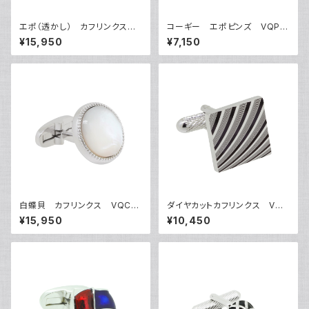
エポ（透かし） カフリンクス
コーギー エポピンズ VQP-
VQC-1206
0504
¥15,950
¥7,150
白蝶貝 カフリンクス VQC-1
ダイヤカットカフリンクス VQC
212A
-0705
¥15,950
¥10,450