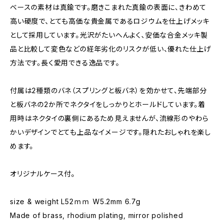
ベースの素材は真鍮です。磨きこまれた真鍮の表面に、きわめて
高い硬度で、とても高価な貴金属であるロジウムを仕上げメッキ
として採用しています。光沢がたいへんよく、安価な合金メッキ製
品と比較して変色などの経年劣化のリスクが低い、優れた仕上げ
方法です。長く愛用できる逸品です。
付属は2種類のバネ（スプリングと板バネ）を効かせて、先端部分
と板バネの2か所でネクタイをしっかりとホールドしています。着
用時はネクタイの裏側にあるため見えませんが、流線形のやわら
かいデザインでとても上品なイメージです。隠れたおしゃれを楽し
めます。
オリジナルケース付。
size & weight L52ｍｍ W5.2mm 6.7g
Made of brass, rhodium plating, mirror polished