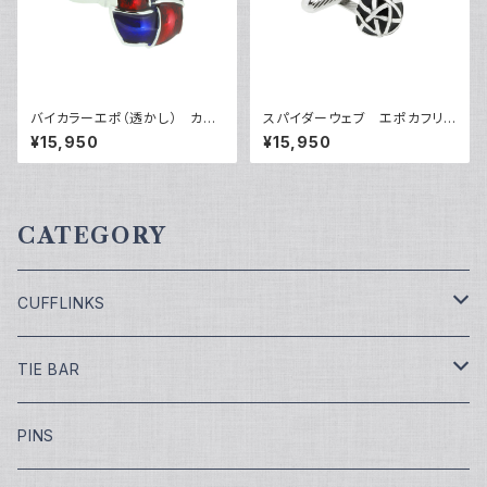
バイカラーエポ（透かし） カフ
スパイダーウェブ エポカフリン
リンクス VQC-1201
クス VQC-1207B
¥15,950
¥15,950
CATEGORY
CUFFLINKS
￥7,700
TIE BAR
￥9,900
￥4,400
PINS