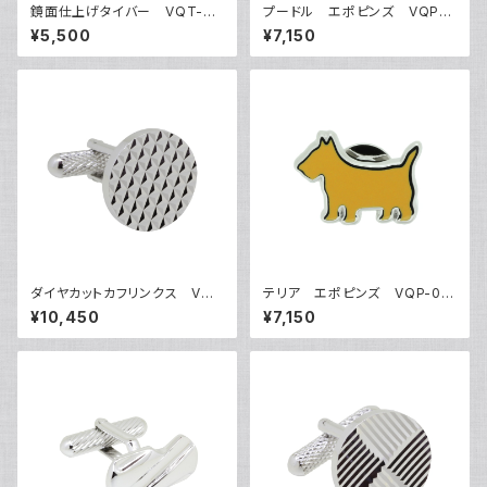
鏡面仕上げタイバー VQT-03
プードル エポピンズ VQP-0
17
501
¥5,500
¥7,150
ダイヤカットカフリンクス VQC
テリア エポピンズ VQP-05
-0703
06
¥10,450
¥7,150