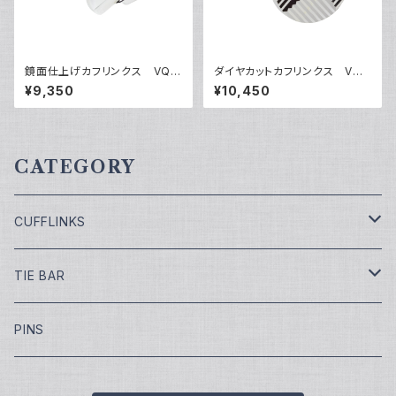
鏡面仕上げカフリンクス VQC
ダイヤカットカフリンクス VQC
-0609
-0701
¥9,350
¥10,450
CATEGORY
CUFFLINKS
￥7,700
TIE BAR
￥9,900
￥4,400
PINS
￥11,000
¥5,500