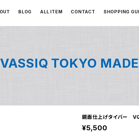
OUT
BLOG
ALL ITEM
CONTACT
SHOPPING GU
VASSIQ TOKYO MAD
鏡面仕上げタイバー VQT
¥5,500