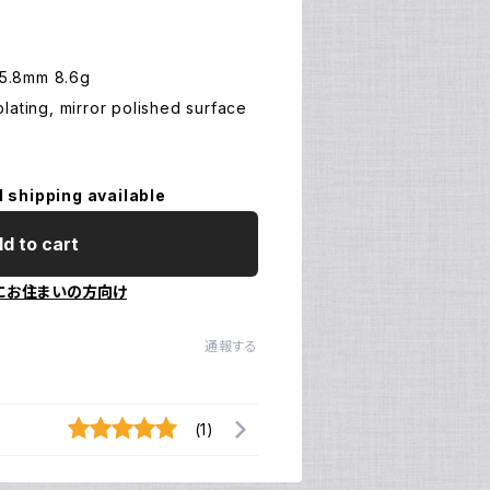
 W5.8mm 8.6g
lating, mirror polished surface
l shipping available
d to cart
にお住まいの方向け
通報する
(1)