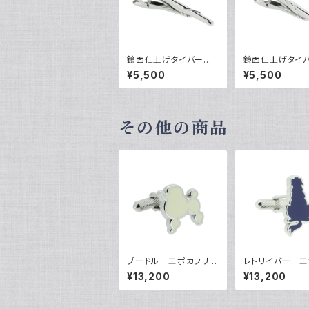
鏡面仕上げタイバー
鏡面仕上げタ
VQT-0301
VQT-0302
¥5,500
¥5,500
その他の商品
プードル エポカフリン
レトリイバー エ
クス VQC-1006
リンクス VQC-
¥13,200
¥13,200