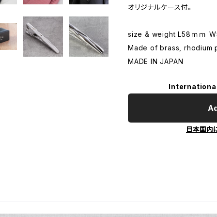
オリジナルケース付。
size & weight L58ｍｍ
Made of brass, rhodium p
MADE IN JAPAN
Internationa
Ad
日本国内