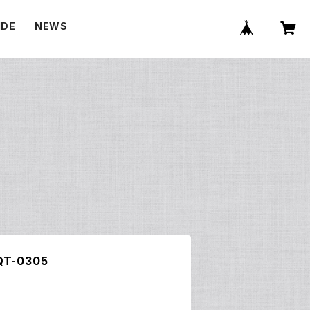
IDE
NEWS
E
-0305