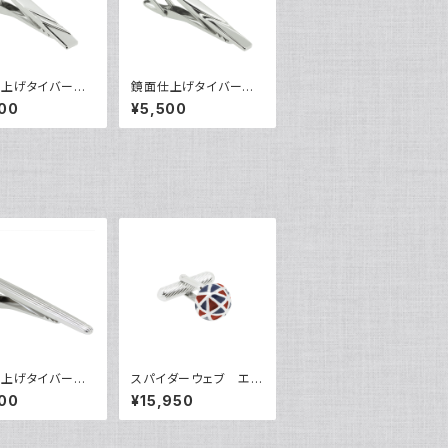
仕上げタイバー
鏡面仕上げタイバー
0306
VQT-0307
00
¥5,500
仕上げタイバー
スパイダーウェブ エ
0319
ポカフリンクス VQC-
00
¥15,950
1207A