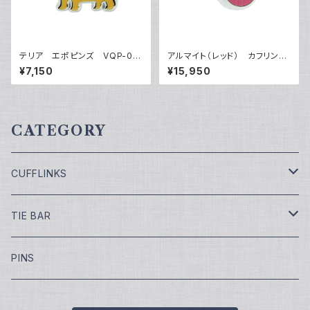
テリア エポピンズ VQP-05
アルマイト（レッド） カフリンク
06
ス VQC-1209RR
¥7,150
¥15,950
CATEGORY
CUFFLINKS
￥7,700
TIE BAR
￥9,900
￥4,400
PINS
￥11,000
¥5,500